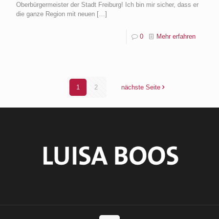
Oberbürgermeister der Stadt Freiburg! Ich bin mir sicher, dass er
die ganze Region mit neuen
[…]
0
Mehr erfahren
1
2
nächste Seite