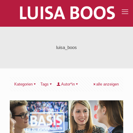
luisa_boos
Kategorien
Tags
Autor*in
alle anzeigen