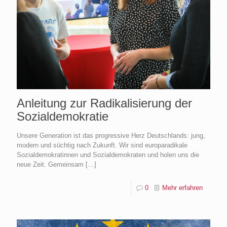
Anleitung zur Radikalisierung der
Sozialdemokratie
Unsere Generation ist das progressive Herz Deutschlands: jung,
modern und süchtig nach Zukunft. Wir sind europaradikale
Sozialdemokratinnen und Sozialdemokraten und holen uns die
neue Zeit. Gemeinsam
[…]
0
Mehr erfahren