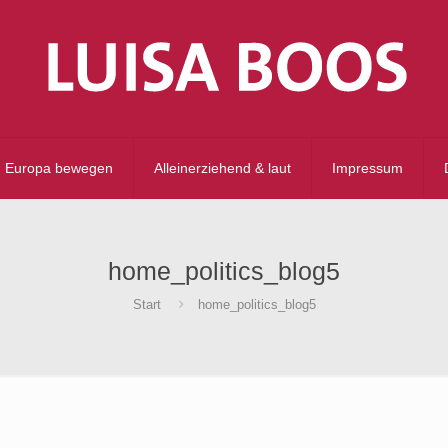
Europa bewegen
Alleinerziehend & laut
Impressum
home_politics_blog5
Start
home_politics_blog5